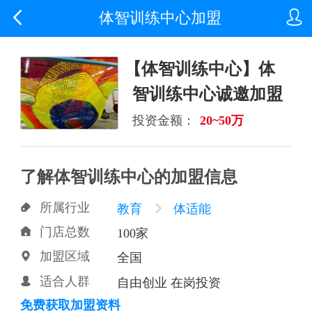


体智训练中心加盟
【体智训练中心】体
智训练中心诚邀加盟
投资金额：
20~50万
了解体智训练中心的加盟信息
所属行业

教育

体适能
门店总数

100家
加盟区域

全国
适合人群

自由创业 在岗投资
免费获取加盟资料